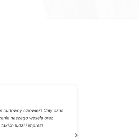
im cudowny człowiek! Cały czas
Gorąco polecam
zenie naszego wesela oraz
dopasowana muzyka 
takich ludzi i imprez!
pierwsi pytali o 
Jednym sł