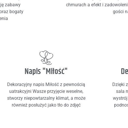
uję zabawy
chmurach a efekt i zadowolen
 oraz bogaty
gości n
enia
Napis "Miłość"
De
Dekoracyjny napis Miłość z pewnością
Dzięki 
uatrakcyjni Wasze przyjęcie weselne,
sala 
stworzy niepowtarzalny klimat, a może
wystrój
również posłużyć jako tło do zdjęć
podno