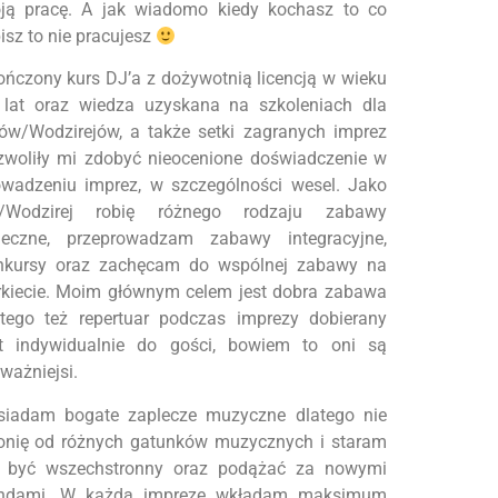
ją pracę. A jak wiadomo kiedy kochasz to co
isz to nie pracujesz
ończony kurs DJ’a z dożywotnią licencją w wieku
 lat oraz wiedza uzyskana na szkoleniach dla
ów/Wodzirejów, a także setki zagranych imprez
zwoliły mi zdobyć nieocenione doświadczenie w
owadzeniu imprez, w szczególności wesel. Jako
/Wodzirej robię różnego rodzaju zabawy
neczne, przeprowadzam zabawy integracyjne,
nkursy oraz zachęcam do wspólnej zabawy na
rkiecie. Moim głównym celem jest dobra zabawa
atego też repertuar podczas imprezy dobierany
st indywidualnie do gości, bowiem to oni są
ważniejsi.
siadam bogate zaplecze muzyczne dlatego nie
ronię od różnych gatunków muzycznych i staram
ę być wszechstronny oraz podążać za nowymi
endami. W każdą imprezę wkładam maksimum