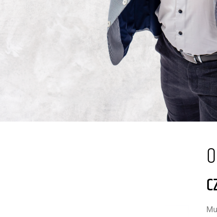
O
C
Muz