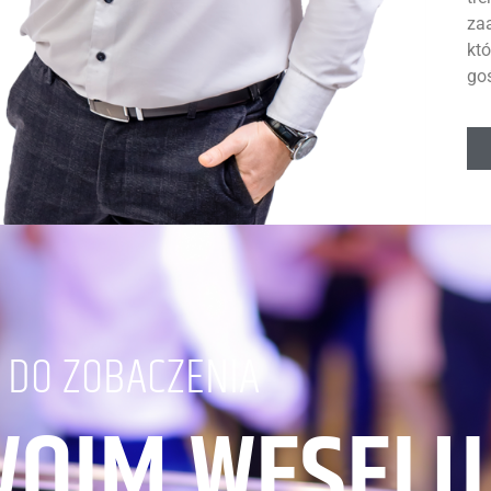
za
kt
go
DO ZOBACZENIA
WOIM WESELU