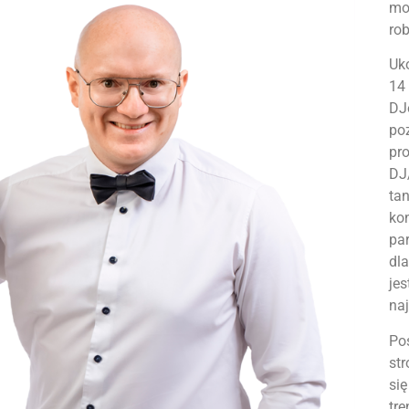
mo
rob
Uk
14
DJ
po
pr
DJ
ta
ko
pa
dl
je
naj
Po
st
si
tr