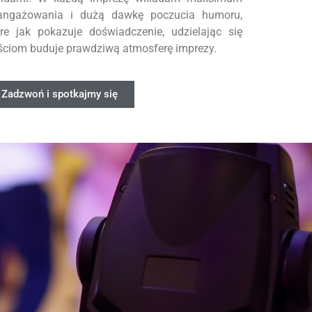
angażowania i dużą dawkę poczucia humoru,
óre jak pokazuje doświadczenie, udzielając się
ściom buduje prawdziwą atmosferę imprezy.
Zadzwoń i spotkajmy się